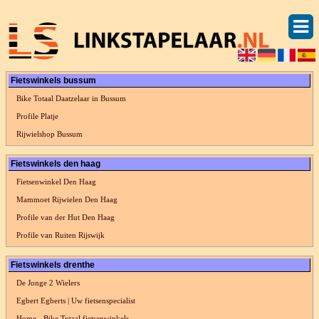
Fietswinkels bussum
Bike Totaal Daatzelaar in Bussum
Profile Platje
Rijwielshop Bussum
Fietswinkels den haag
Fietsenwinkel Den Haag
Mammoet Rijwielen Den Haag
Profile van der Hut Den Haag
Profile van Ruiten Rijswijk
Fietswinkels drenthe
De Jonge 2 Wielers
Egbert Egberts | Uw fietsenspecialist
Home - Bike Totaal fietsenwinkels